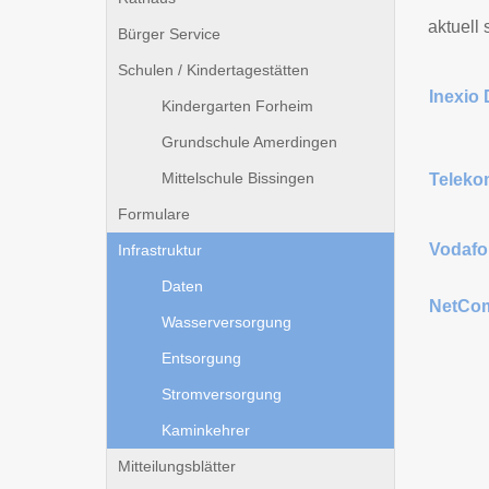
aktuell
Bürger Service
Schulen / Kindertagestätten
Inexio
Kindergarten Forheim
Grundschule Amerdingen
Mittelschule Bissingen
Teleko
Formulare
Vodafo
Infrastruktur
Daten
NetCo
Wasserversorgung
Entsorgung
Stromversorgung
Kaminkehrer
Mitteilungsblätter